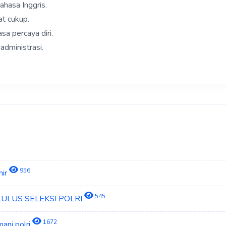
ahasa Inggris.
at cukup.
a percaya diri.
administrasi.
956
hir
545
 LULUS SELEKSI POLRI
1672
ani polri