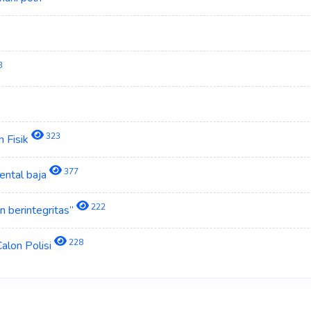
3
323
n Fisik
377
ental baja
222
n berintegritas”
228
alon Polisi