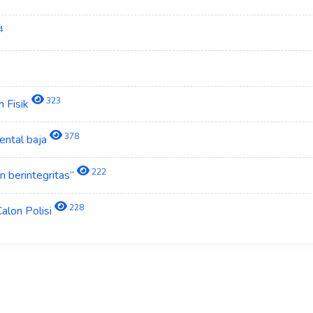
4
323
n Fisik
378
ental baja
222
n berintegritas”
228
alon Polisi