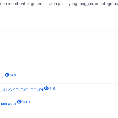
men membentuk generasi calon polisi yang tangguh, berintegrita
960
hir
545
 LULUS SELEKSI POLRI
1683
ani polri