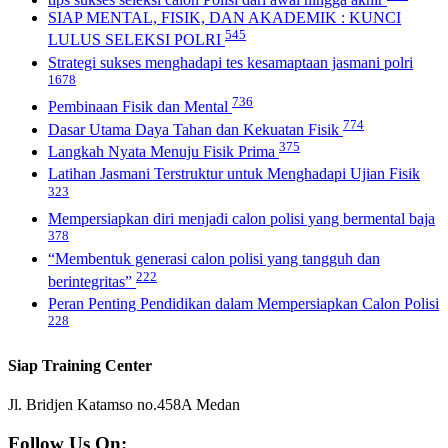
SIAP MENTAL, FISIK, DAN AKADEMIK : KUNCI
545
LULUS SELEKSI POLRI
Strategi sukses menghadapi tes kesamaptaan jasmani polri
1678
736
Pembinaan Fisik dan Mental
774
Dasar Utama Daya Tahan dan Kekuatan Fisik
375
Langkah Nyata Menuju Fisik Prima
Latihan Jasmani Terstruktur untuk Menghadapi Ujian Fisik
323
Mempersiapkan diri menjadi calon polisi yang bermental baja
378
“Membentuk generasi calon polisi yang tangguh dan
222
berintegritas”
Peran Penting Pendidikan dalam Mempersiapkan Calon Polisi
228
Siap Training Center
Jl. Bridjen Katamso no.458A Medan
Follow Us On: