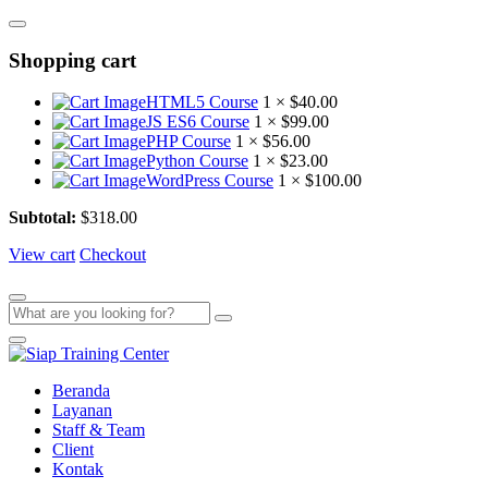
Shopping cart
HTML5 Course
1 ×
$
40.00
JS ES6 Course
1 ×
$
99.00
PHP Course
1 ×
$
56.00
Python Course
1 ×
$
23.00
WordPress Course
1 ×
$
100.00
Subtotal:
$
318.00
View cart
Checkout
Beranda
Layanan
Staff & Team
Client
Kontak