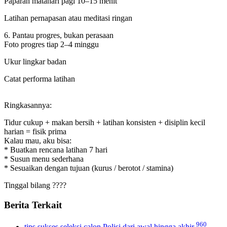
Paparan matahari pagi 10–15 menit
Latihan pernapasan atau meditasi ringan
6. Pantau progres, bukan perasaan
Foto progres tiap 2–4 minggu
Ukur lingkar badan
Catat performa latihan
Ringkasannya:
Tidur cukup + makan bersih + latihan konsisten + disiplin kecil
harian = fisik prima
Kalau mau, aku bisa:
* Buatkan rencana latihan 7 hari
* Susun menu sederhana
* Sesuaikan dengan tujuan (kurus / berotot / stamina)
Tinggal bilang ????
Berita Terkait
960
tips sukses seleksi calon Polisi dari awal hingga akhir