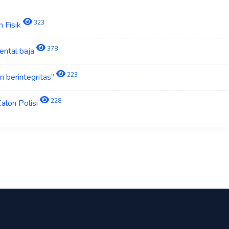
323
n Fisik
378
ental baja
223
n berintegritas”
228
alon Polisi