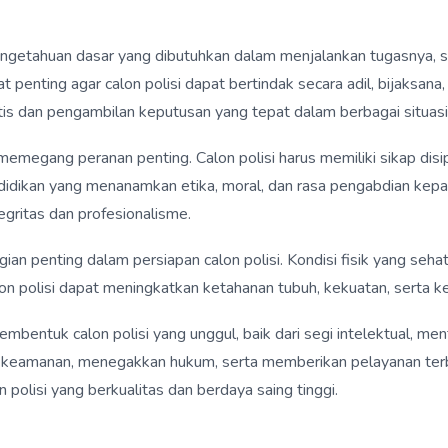
pengetahuan dasar yang dibutuhkan dalam menjalankan tugasnya, 
penting agar calon polisi dapat bertindak secara adil, bijaksan
s dan pengambilan keputusan yang tepat dalam berbagai situasi
emegang peranan penting. Calon polisi harus memiliki sikap disipli
endidikan yang menanamkan etika, moral, dan rasa pengabdian kep
gritas dan profesionalisme.
agian penting dalam persiapan calon polisi. Kondisi fisik yang se
alon polisi dapat meningkatkan ketahanan tubuh, kekuatan, serta k
entuk calon polisi yang unggul, baik dari segi intelektual, ment
keamanan, menegakkan hukum, serta memberikan pelayanan terba
polisi yang berkualitas dan berdaya saing tinggi.