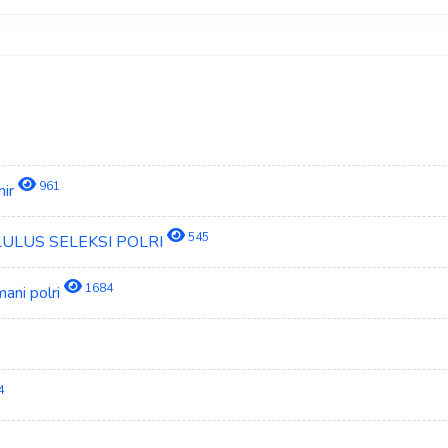
961
hir
545
 LULUS SELEKSI POLRI
1684
ani polri
4