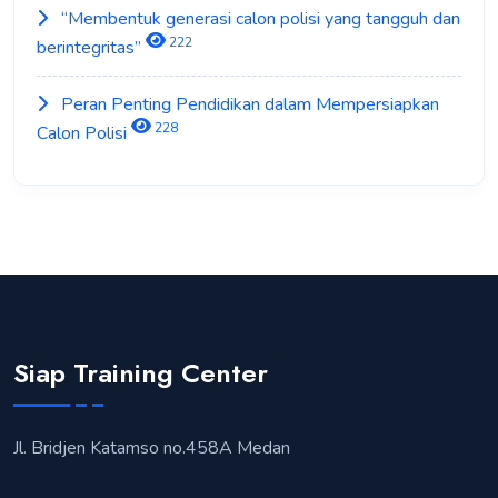
“Membentuk generasi calon polisi yang tangguh dan
222
berintegritas”
Peran Penting Pendidikan dalam Mempersiapkan
228
Calon Polisi
Siap Training Center
Jl. Bridjen Katamso no.458A Medan