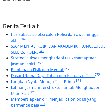
atau kedinasan.
Berita Terkait
tips sukses seleksi calon Polisi dari awal hingga
962
akhir
SIAP MENTAL, FISIK, DAN AKADEMIK : KUNCI LULUS
546
SELEKSI POLRI
Strategi sukses menghadapi tes kesamaptaan
1699
jasmani polri
742
Pembinaan Fisik dan Mental
775
Dasar Utama Daya Tahan dan Kekuatan Fisik
378
Langkah Nyata Menuju Fisik Prima
Latihan Jasmani Terstruktur untuk Menghadapi
323
Ujian Fisik
Mempersiapkan diri menjadi calon polisi yang
381
bermental baja