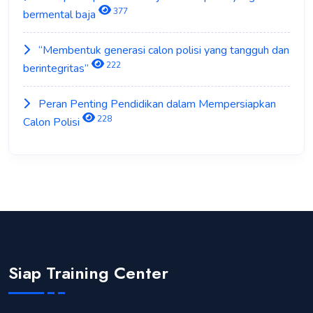
377
bermental baja
“Membentuk generasi calon polisi yang tangguh dan
222
berintegritas”
Peran Penting Pendidikan dalam Mempersiapkan
228
Calon Polisi
Siap Training Center