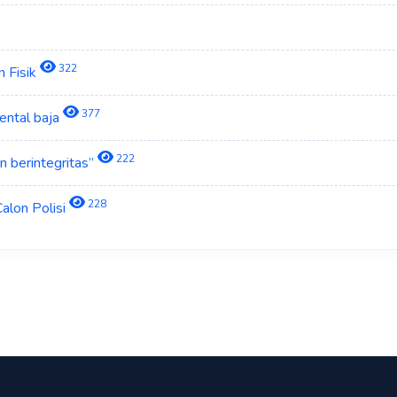
322
n Fisik
377
ental baja
222
n berintegritas”
228
alon Polisi