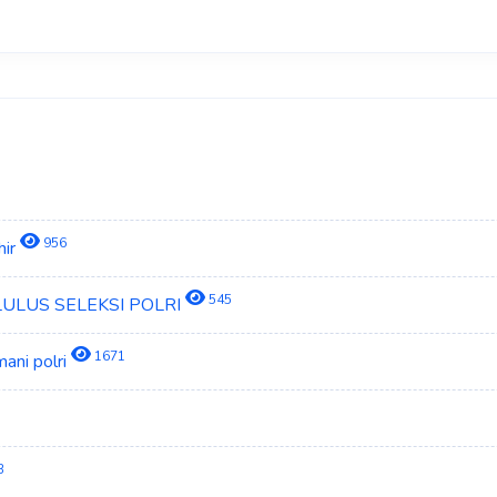
956
hir
545
 LULUS SELEKSI POLRI
1671
ani polri
3