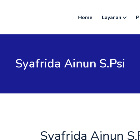
Home
Layanan
P
Syafrida Ainun S.Psi
Syafrida Ainun S.