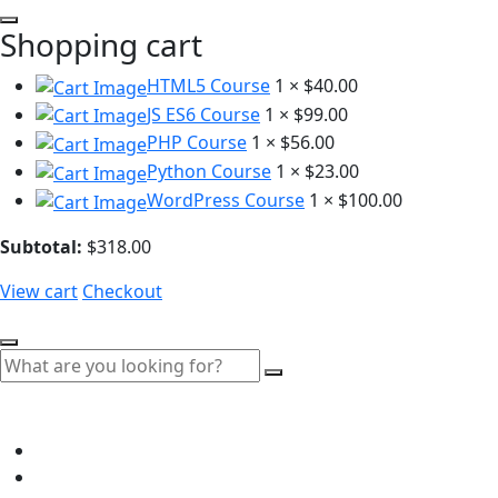
Shopping cart
HTML5 Course
1 ×
$
40.00
JS ES6 Course
1 ×
$
99.00
PHP Course
1 ×
$
56.00
Python Course
1 ×
$
23.00
WordPress Course
1 ×
$
100.00
Subtotal:
$
318.00
View cart
Checkout